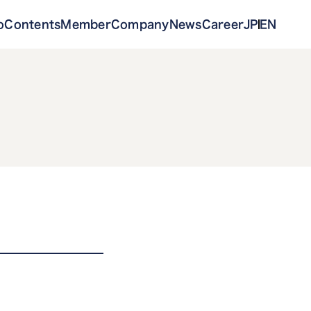
o
Contents
Member
Company
News
Career
JP
EN