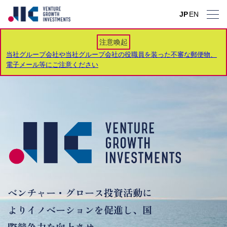
JP
JP
JP
JP
JP
JP
JP
EN
EN
EN
EN
EN
EN
EN
注意喚起
当社グループ会社や当社グループ会社の役職員を装った不審な郵便物、
電子メール等にご注意ください
ベンチャー・グロース投資活動に
よりイノベーションを促進し、国