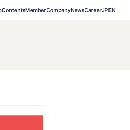
o
Contents
Member
Company
News
Career
JP
EN