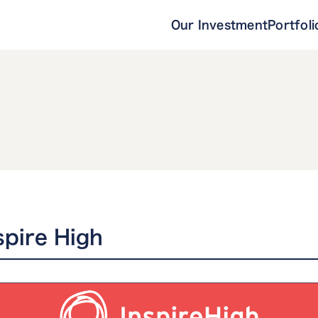
Our Investment
Portfoli
ire High