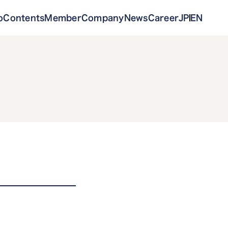
o
Contents
Member
Company
News
Career
JP
EN