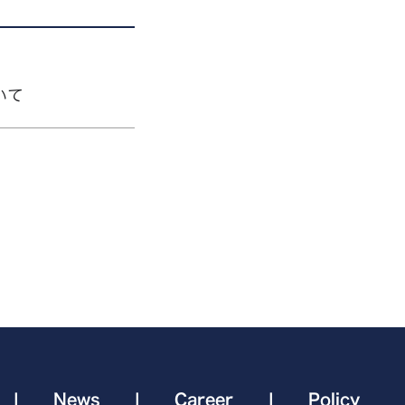
いて
|
News
|
Career
|
Policy