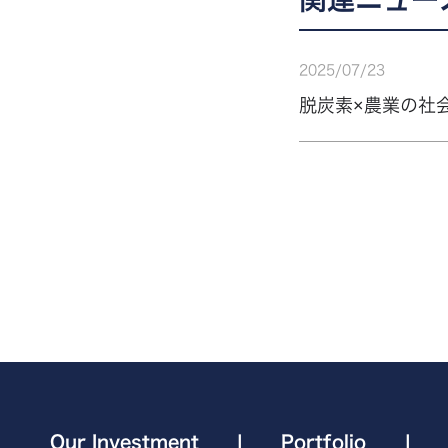
2025
/
07
/
23
脱炭素×農業の社
Our Investment
|
Portfolio
|