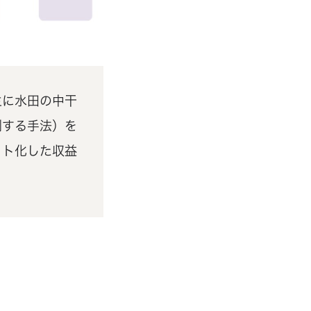
主に水田の中干
制する手法）を
ット化した収益