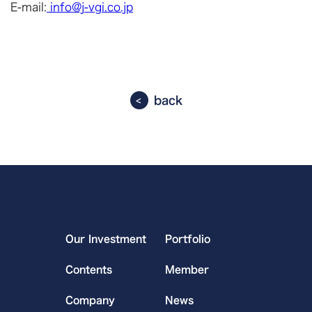
E-mail:
info@j-vgi.co.jp
back
Our Investment
Portfolio
Contents
Member
Company
News