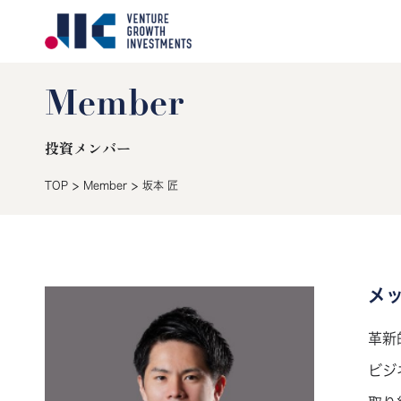
Member
投資メンバー
>
>
TOP
Member
坂本 匠
メ
革新
ビジ