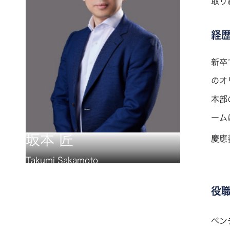
取り
経
新卒
のオ
本部の
ーム
坂本 匠
慶應
Takumi Sakamoto
役
ベン