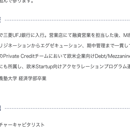
組んで参ります。
歴
で三菱UFJ銀行に入行。営業店にて融資営業を担当した後、M
リジネーションからエグゼキューション、期中管理まで一貫して担当。そ
Private Creditチームにおいて欧米企業向けDebt/Mezzanin
にも所属し、欧米Startup向けアクセラレーションプログラム運
義塾大学 経済学部卒業
職
チャーキャピタリスト